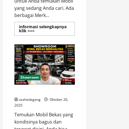
untuk Anda temukan Mobil
yang sedang Anda cari. Ada
berbagai Merk...
informasi selengkapnya
Read
klik >>>
more
about
Rekomendasi
Mobil
di
Showroom
Mobil
Bekas
Terbaik
Showroom
Showroom Mobil Bekas
usahadagang
Oktober 26,
2025
Temukan Mobil Bekas yang
kondisinya bagus dan
terawat disini. Anda bisa