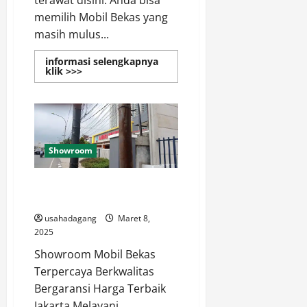
memilih Mobil Bekas yang
masih mulus...
informasi selengkapnya
Read
klik >>>
more
about
Showroom
Mobil
Bekas
Showroom
Showroom Mobil Bekas
Terlengkap di Jakarta
usahadagang
Maret 8,
2025
Showroom Mobil Bekas
Terpercaya Berkwalitas
Bergaransi Harga Terbaik
Jakarta Melayani