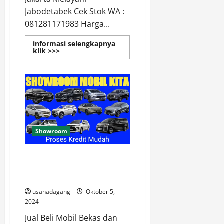
Jabodetabek Cek Stok WA :
081281171983 Harga...
informasi selengkapnya
Read
klik >>>
more
about
Showroom
Mobil
Bekas
Terlengkap
di
Jakarta
Showroom
Jual Beli Mobil Bekas & Cari
Mobil Bekas Seperti Baru di
Indonesia
usahadagang
Oktober 5,
2024
Jual Beli Mobil Bekas dan