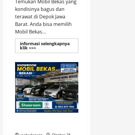
Temukan Mobil Bekas yang
kondisinya bagus dan
terawat di Depok Jawa
Barat. Anda bisa memilih
Mobil Bekas...
informasi selengkapnya
Read
klik >>>
more
about
Temukan
Dealer
Mobil
Bekas
di
Depok
Showroom
Temukan Dealer Mobil Bekas di
Bekasi
usahadagang
Oktober 28,