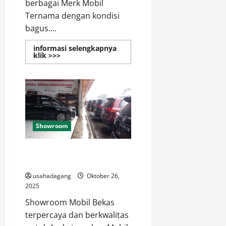
berbagai Merk Mobil
Ternama dengan kondisi
bagus....
informasi selengkapnya
Read
klik >>>
more
about
Showroom
Mobil
Bekas
Terbaik
di
Jakarta
Showroom
Rekomendasi Mobil di
Showroom Mobil Bekas Terbaik
usahadagang
Oktober 26,
2025
Showroom Mobil Bekas
terpercaya dan berkwalitas