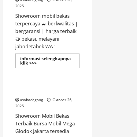
2025
Showroom mobil bekas
terpercaya 🚙 berkwalitas |
bergaransi | harga terbaik
🤝 bekasi, melayani
jabodetabek WA :...
informasi selengkapnya
Read
klik >>>
more
Showroom
about
Temukan
Dealer
Mobil
Showroom Mobil Bekas Terbaik
Bekas
di Jakarta
di
Bekasi
usahadagang
Oktober 26,
2025
Showroom Mobil Bekas
Terbaik Bursa Mobil Mega
Glodok Jakarta tersedia