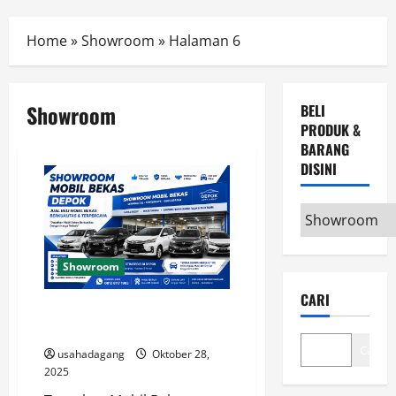
Menu
Home
»
Showroom
»
Halaman 6
Showroom
BELI
PRODUK &
BARANG
DISINI
Beli
Produk
&
Showroom
Barang
CARI
disini
Temukan Dealer Mobil Bekas di
Depok
Cari
usahadagang
Oktober 28,
2025