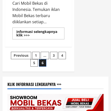
Cari Mobil Bekas di
Indonesia. Temukan iklan
Mobil Bekas terbaru
diiklankan setiap...
informasi selengkapnya
Read
klik >>>
more
about
Jual
Beli
Mobil
Paginasi
Previous
1
…
3
4
Bekas
&
Cari
5
6
pos
Mobil
Bekas
Seperti
Baru
di
Indonesia
KLIK INFORMASI LENGKAPNYA >>>