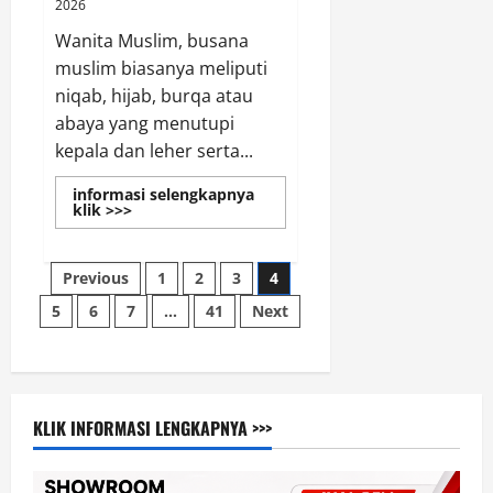
2026
Wanita Muslim, busana
muslim biasanya meliputi
niqab, hijab, burqa atau
abaya yang menutupi
kepala dan leher serta...
informasi selengkapnya
Read
klik >>>
more
about
Baju
Paginasi
Muslim
Previous
1
2
3
4
Wanita
Hijab
5
6
7
…
41
Next
pos
Premium
Model
Terbaru
KLIK INFORMASI LENGKAPNYA >>>