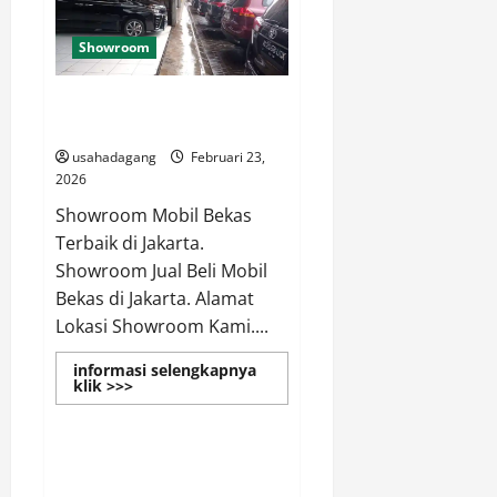
Terbaik
di
Jakarta
Showroom
Dealer Showroom Mobil Bekas
Terbaik di Jakarta
usahadagang
Februari 23,
2026
Showroom Mobil Bekas
Terbaik di Jakarta.
Showroom Jual Beli Mobil
Bekas di Jakarta. Alamat
Lokasi Showroom Kami....
informasi selengkapnya
Read
klik >>>
more
about
Dealer
Showroom
Mobil
Bekas
Terbaik