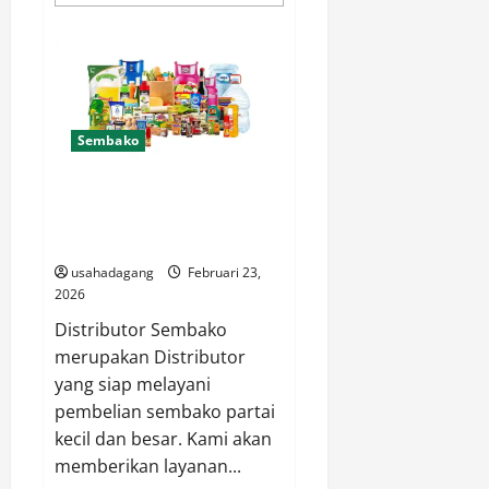
more
about
Toko
Besi
Distributor
Jakarta
Online
Produk
Lengkap
Sembako
Distributor Sembako Siap
Melayani Pembelian Pengiriman
Partai Besar
usahadagang
Februari 23,
2026
Distributor Sembako
merupakan Distributor
yang siap melayani
pembelian sembako partai
kecil dan besar. Kami akan
memberikan layanan...