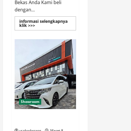
Bekas Anda Kami beli
dengan...
informasi selengkapnya
Read
klik >>>
more
about
Pusat
Jual
Beli
Mobil
Bekas
dengan
Harga
Kesepakatan
Showroom
Jual Beli Mobil Bekas Murah &
Cari Mobil Bekas di Jakarta
usahadagang
Maret 8,