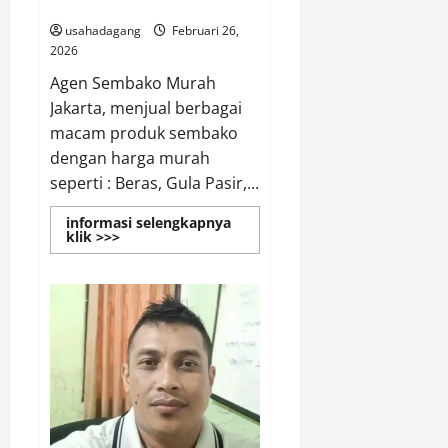
Sembako Murah Jakarta
Bekasi
di
usahadagang
Februari 26,
Indonesia
Harga
2026
Terbaik
Agen Sembako Murah
Jakarta, menjual berbagai
macam produk sembako
dengan harga murah
seperti : Beras, Gula Pasir,...
informasi selengkapnya
Read
klik >>>
more
about
Agen
Sembako
Grosir
Toko
Sembako
Murah
Jakarta