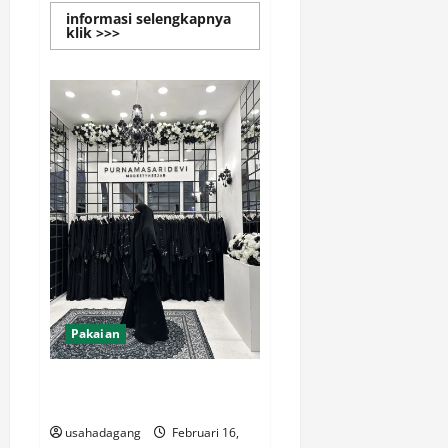
informasi selengkapnya
Read
klik >>>
more
about
Distributor
Sembako
Siap
Melayani
Pembelian
Pengiriman
Partai
Besar
Pakaian
Baju Muslim Wanita Hijab
Premium Model Terbaru
usahadagang
Februari 16,