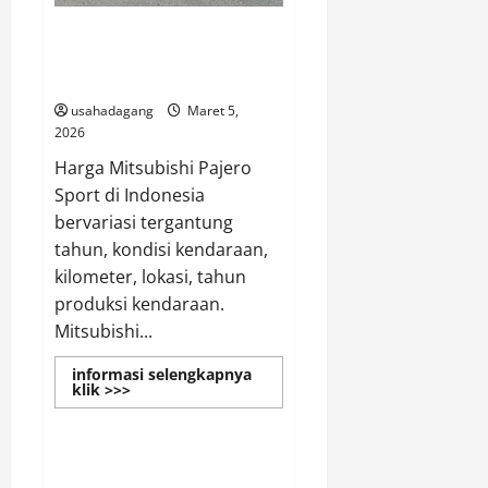
Jual Mitsubishi Pajero Sport
Bekasi di Indonesia Harga
Terbaik
usahadagang
Maret 5,
2026
Harga Mitsubishi Pajero
Sport di Indonesia
bervariasi tergantung
tahun, kondisi kendaraan,
kilometer, lokasi, tahun
produksi kendaraan.
Mitsubishi...
informasi selengkapnya
Read
klik >>>
more
Sembako
about
Jual
Mitsubishi
Pajero
Agen Sembako Grosir Toko
Sport