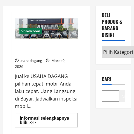
Menu
BELI
PRODUK &
BARANG
Showroom
DISINI
Kami Siap Beli Mobil Anda Uang
Beli
Langsung Bayar
Produk
usahadagang
Maret 9,
&
2026
Barang
Jual ke USAHA DAGANG
CARI
disini
pilihan tepat, mobil Anda
laku cepat. Uang Langsung
Cari
di Bayar. Jadwalkan inspeksi
mobil...
informasi selengkapnya
Read
klik >>>
more
about