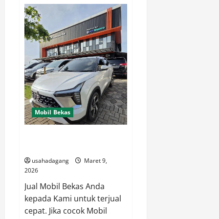
Kami
Siap
Beli
Mobil
Anda
Uang
Langsung
Bayar
Mobil Bekas
Pusat Jual Beli Mobil Bekas
dengan Harga Kesepakatan
usahadagang
Maret 9,
2026
Jual Mobil Bekas Anda
kepada Kami untuk terjual
cepat. Jika cocok Mobil