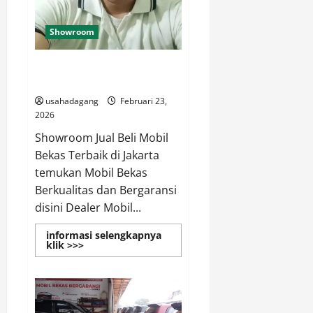
Showroom
Showroom Jual Beli Mobil Bekas
Terbaik di Jakarta
usahadagang
Februari 23,
2026
Showroom Jual Beli Mobil
Bekas Terbaik di Jakarta
temukan Mobil Bekas
Berkualitas dan Bergaransi
disini Dealer Mobil...
informasi selengkapnya
Read
klik >>>
more
about
Showroom
Jual
Beli
Mobil
Bekas