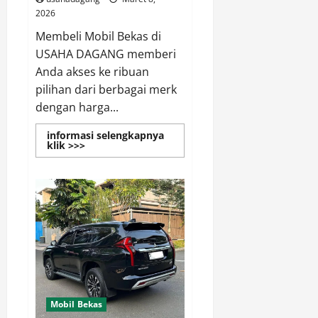
2026
Membeli Mobil Bekas di
USAHA DAGANG memberi
Anda akses ke ribuan
pilihan dari berbagai merk
dengan harga...
informasi selengkapnya
Read
klik >>>
more
about
Jual
Beli
Mobil
Bekas
Murah
&
Cari
Mobil
Bekas
di
Jakarta
Mobil Bekas