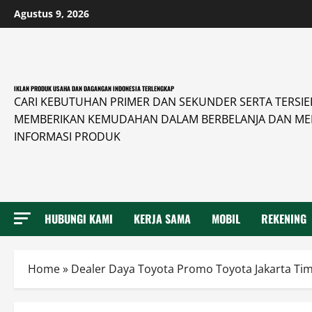
Skip
Agustus 9, 2026
to
content
IKLAN PRODUK USAHA DAN DAGANGAN INDONESIA TERLENGKAP
CARI KEBUTUHAN PRIMER DAN SEKUNDER SERTA TERSIER 
MEMBERIKAN KEMUDAHAN DALAM BERBELANJA DAN ME
INFORMASI PRODUK
HUBUNGI KAMI
KERJA SAMA
MOBIL
REKENING
Home
»
Dealer Daya Toyota Promo Toyota Jakarta Tim