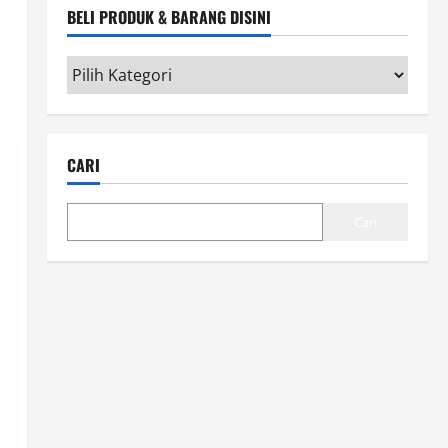
BELI PRODUK & BARANG DISINI
Beli
Produk
&
Barang
CARI
disini
Cari