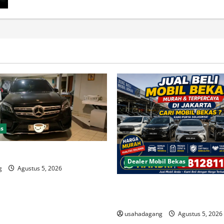
Melayani
Pembelian
Cash
&
Kredit
as
il
Dealer Mobil Bekas
g
Agustus 5, 2026
Beli Mobil Bekas Bagus Cari 
Berkualitas
usahadagang
Agustus 5, 2026