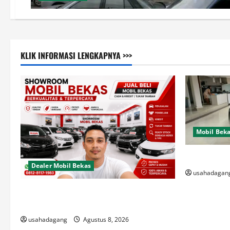
KLIK INFORMASI LENGKAPNYA >>>
Mobil Bek
Di Jual Mob
Dealer Mobil Bekas
usahadagan
Dealer Mobil Bekas Terbaik di Jakarta
Rekomendasi Usaha Dagang
usahadagang
Agustus 8, 2026