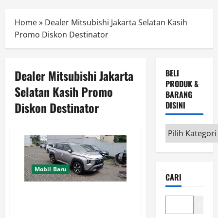
Menu
Home
»
Dealer Mitsubishi Jakarta Selatan Kasih
Promo Diskon Destinator
Dealer Mitsubishi Jakarta
BELI
PRODUK &
Selatan Kasih Promo
BARANG
Diskon Destinator
DISINI
Beli
Produk
&
Barang
Mobil Baru
CARI
disini
Mitsubishi Jakarta Berikan
Diskon Destinator 2026
Cari
Puluhan Juta Rupiah