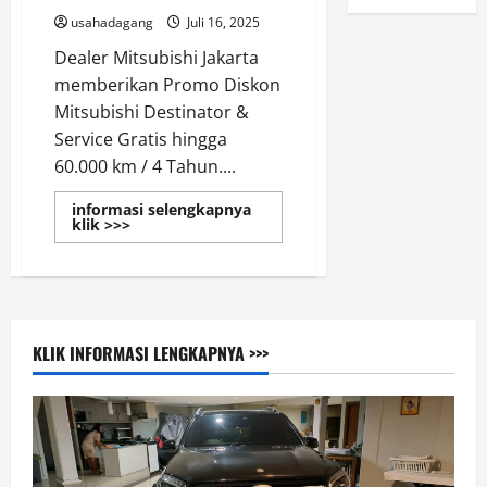
usahadagang
Juli 16, 2025
Dealer Mitsubishi Jakarta
memberikan Promo Diskon
Mitsubishi Destinator &
Service Gratis hingga
60.000 km / 4 Tahun....
informasi selengkapnya
Read
klik >>>
more
about
Mitsubishi
Jakarta
Berikan
Diskon
Destinator
2026
KLIK INFORMASI LENGKAPNYA >>>
Puluhan
Juta
Rupiah