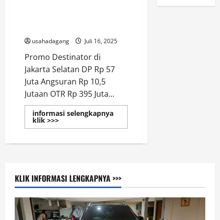
Harga Kredit New Mitsubishi
Destinator 2026 Terbaik Cicilan
& DP
usahadagang
Juli 16, 2025
Promo Destinator di
Jakarta Selatan DP Rp 57
Juta Angsuran Rp 10,5
Jutaan OTR Rp 395 Juta...
informasi selengkapnya
Read
klik >>>
more
about
Harga
Kredit
New
Mitsubishi
Destinator
2026
KLIK INFORMASI LENGKAPNYA >>>
Terbaik
Cicilan
&
DP