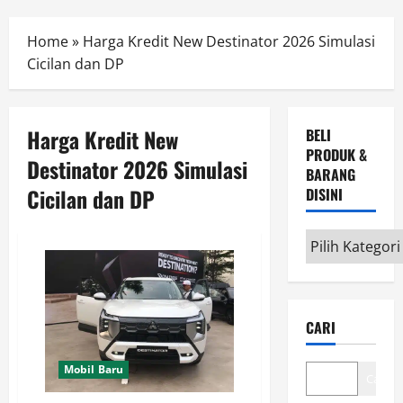
Menu
Home
»
Harga Kredit New Destinator 2026 Simulasi
Cicilan dan DP
Harga Kredit New
BELI
PRODUK &
Destinator 2026 Simulasi
BARANG
Cicilan dan DP
DISINI
Beli
Produk
&
Barang
CARI
disini
Mobil Baru
Cari