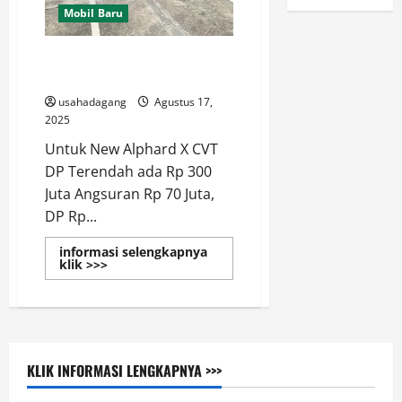
Mobil Baru
Simulasi Harga Kredit, Cicilan &
DP Toyota Alphard 2026
usahadagang
Agustus 17,
2025
Untuk New Alphard X CVT
DP Terendah ada Rp 300
Juta Angsuran Rp 70 Juta,
DP Rp...
informasi selengkapnya
Read
klik >>>
more
about
Simulasi
Harga
Kredit,
Cicilan
&
DP
KLIK INFORMASI LENGKAPNYA >>>
Toyota
Alphard
2026