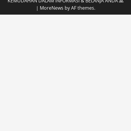
KEMUDAHAN DALAM INFORMASI & BELANJA ANDA 🙏
|
MoreNews
by AF themes.