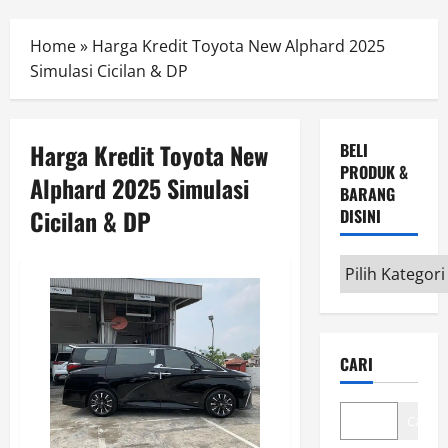
Menu
Home
»
Harga Kredit Toyota New Alphard 2025
Simulasi Cicilan & DP
Harga Kredit Toyota New
BELI
PRODUK &
Alphard 2025 Simulasi
BARANG
Cicilan & DP
DISINI
Beli
Produk
&
Barang
CARI
disini
Cari