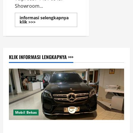
Showroom...
informasi selengkapnya
Read
klik >>>
more
about
K
CUNK
MOTOR
Showroom
Mobil
Bekas
KLIK INFORMASI LENGKAPNYA >>>
Terlengkap
di
Indonesia
Mobil Bekas
Di Jual Mobil