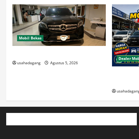
Mobil Bekas
Di Jual Mobil
Dealer Mob
usahadagang
Agustus 5, 2026
Beli Mobil 
Berkualitas
usahadagan