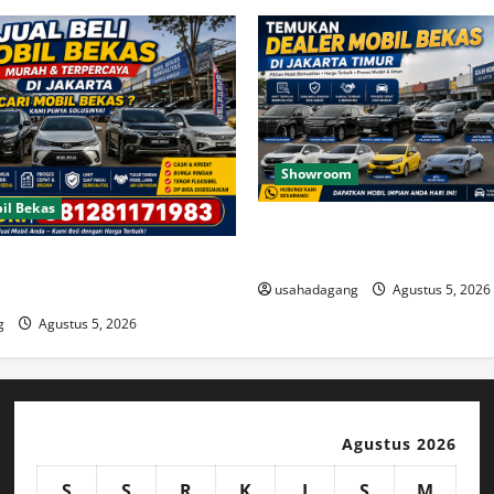
Showroom
il Bekas
Temukan Dealer Mobil Bekas 
Timur
Bekas Bagus Cari di Jakarta
usahadagang
Agustus 5, 2026
g
Agustus 5, 2026
Agustus 2026
S
S
R
K
J
S
M