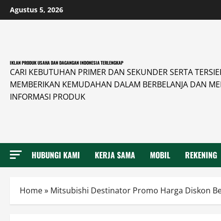
Skip
Agustus 5, 2026
to
content
IKLAN PRODUK USAHA DAN DAGANGAN INDONESIA TERLENGKAP
CARI KEBUTUHAN PRIMER DAN SEKUNDER SERTA TERSIER 
MEMBERIKAN KEMUDAHAN DALAM BERBELANJA DAN ME
INFORMASI PRODUK
HUBUNGI KAMI
KERJA SAMA
MOBIL
REKENING
Home
»
Mitsubishi Destinator Promo Harga Diskon B