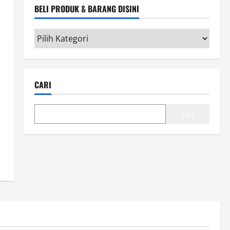
BELI PRODUK & BARANG DISINI
Beli
Produk
&
Barang
CARI
disini
Cari