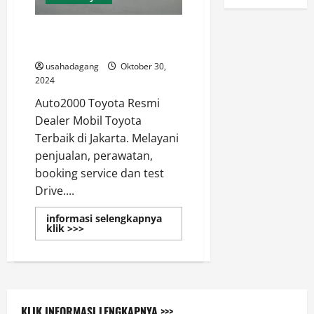
Dealer dan Bengkel Toyota di
Jakarta & Indonesia
usahadagang
Oktober 30,
2024
Auto2000 Toyota Resmi
Dealer Mobil Toyota
Terbaik di Jakarta. Melayani
penjualan, perawatan,
booking service dan test
Drive....
informasi selengkapnya
Read
klik >>>
more
about
Dealer
dan
Bengkel
Toyota
di
Jakarta
KLIK INFORMASI LENGKAPNYA >>>