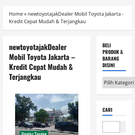
Menu
Home
»
newtoyotajakDealer Mobil Toyota Jakarta -
Kredit Cepat Mudah & Terjangkau
newtoyotajakDealer
BELI
PRODUK &
Mobil Toyota Jakarta –
BARANG
Kredit Cepat Mudah &
DISINI
Terjangkau
Beli
Produk
&
Barang
CARI
disini
Cari
Dealer Toyota