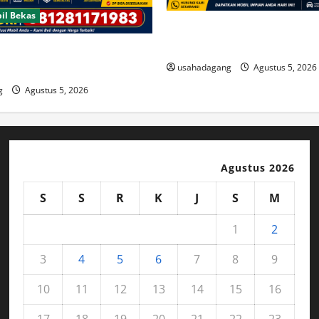
il Bekas
Temukan Dealer Mobil Bekas 
Timur
Bekas Bagus Cari di Jakarta
usahadagang
Agustus 5, 2026
g
Agustus 5, 2026
Agustus 2026
S
S
R
K
J
S
M
1
2
3
4
5
6
7
8
9
10
11
12
13
14
15
16
17
18
19
20
21
22
23