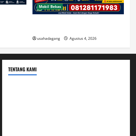
Mobil Bekas
di Jakarta
Jual Beli Mobil Bekas Murah dan Cari
Mobil Bekas di Jakarta
usahadagang
Agustus 4, 2026
TENTANG KAMI
Hubungi Kami
Kerja Sama
Mobil
Rekening
Tentang Kami