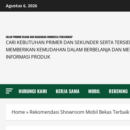
Skip
Agustus 6, 2026
to
content
IKLAN PRODUK USAHA DAN DAGANGAN INDONESIA TERLENGKAP
CARI KEBUTUHAN PRIMER DAN SEKUNDER SERTA TERSIER 
MEMBERIKAN KEMUDAHAN DALAM BERBELANJA DAN ME
INFORMASI PRODUK
HUBUNGI KAMI
KERJA SAMA
MOBIL
REKENING
Home
»
Rekomendasi Showroom Mobil Bekas Terbaik 