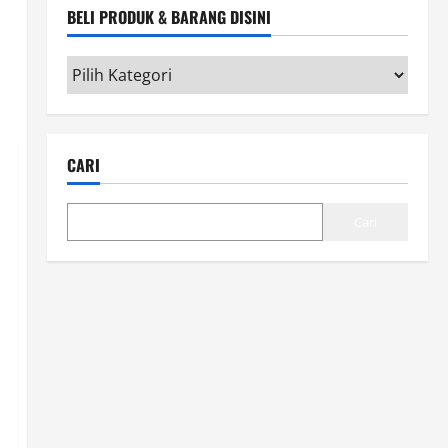
BELI PRODUK & BARANG DISINI
Beli
Produk
&
Barang
CARI
disini
Cari