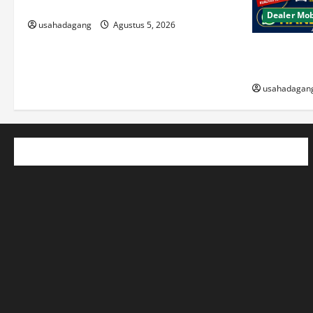
Di Jual Mobil
Dealer Mob
usahadagang
Agustus 5, 2026
Beli Mobil 
Berkualitas
usahadagan