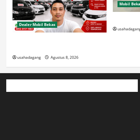
Mobil Bek
Di Jual Mob
Dealer Mobil Bekas
usahadagan
Dealer Mobil Bekas Terbaik di Jakarta
Rekomendasi Usaha Dagang
usahadagang
Agustus 8, 2026