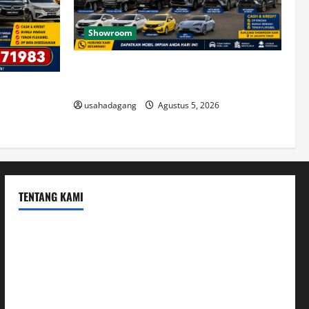
Showroom
Temukan Dealer Mobil Bekas di Jakarta
Timur
di Jakarta
usahadagang
Agustus 5, 2026
TENTANG KAMI
Hubungi Kami
Kerja Sama
Mobil