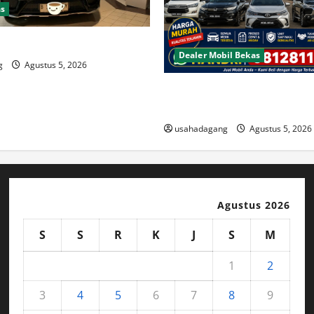
as
il
Dealer Mobil Bekas
g
Agustus 5, 2026
Beli Mobil Bekas Bagus Cari 
Berkualitas
usahadagang
Agustus 5, 2026
Agustus 2026
S
S
R
K
J
S
M
1
2
3
4
5
6
7
8
9