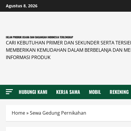
Skip
Agustus 8, 2026
to
content
IKLAN PRODUK USAHA DAN DAGANGAN INDONESIA TERLENGKAP
CARI KEBUTUHAN PRIMER DAN SEKUNDER SERTA TERSIER 
MEMBERIKAN KEMUDAHAN DALAM BERBELANJA DAN ME
INFORMASI PRODUK
HUBUNGI KAMI
KERJA SAMA
MOBIL
REKENING
Home
»
Sewa Gedung Pernikahan