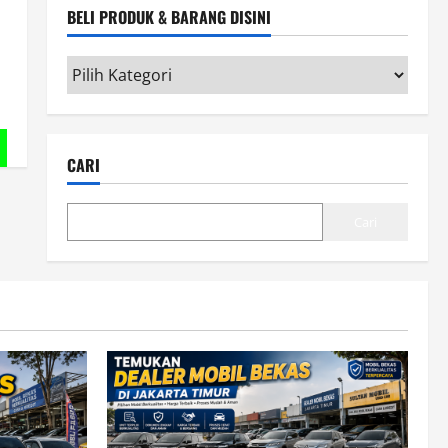
BELI PRODUK & BARANG DISINI
Beli
Produk
&
Barang
CARI
disini
Cari