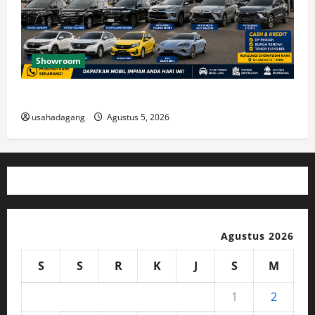
Showroom
Temukan Dealer Mobil Bekas di Jakarta Timur
usahadagang
Agustus 5, 2026
Agustus 2026
S
S
R
K
J
S
M
1
2