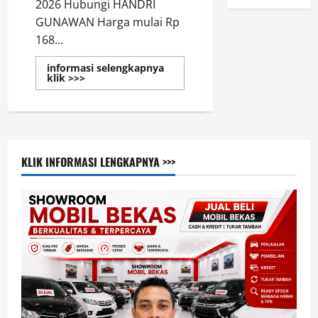
2026 Hubungi HANDRI
GUNAWAN Harga mulai Rp
168...
informasi selengkapnya
Read
klik >>>
more
about
Harga
Promo
New
Honda
Brio
Jakarta
KLIK INFORMASI LENGKAPNYA >>>
2026