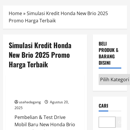
Menu
Home
»
Simulasi Kredit Honda New Brio 2025
Promo Harga Terbaik
Simulasi Kredit Honda
BELI
PRODUK &
New Brio 2025 Promo
BARANG
Harga Terbaik
DISINI
Mobil Baru
Beli
Produk
Harga Promo New Honda Brio
&
Jakarta 2026
Barang
usahadagang
Agustus 20,
CARI
disini
2025
Pembelian & Test Drive
Cari
Mobil Baru New Honda Brio