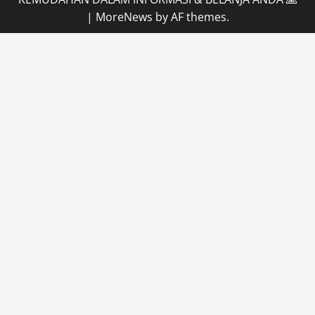
|
MoreNews
by AF themes.