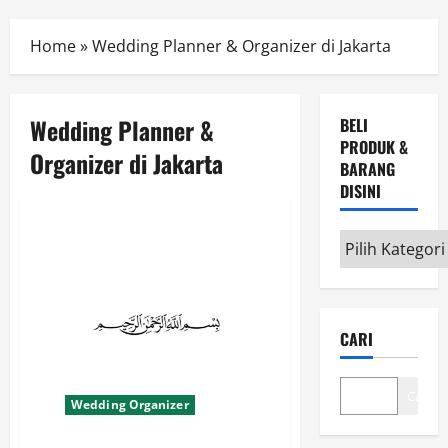
Menu
Home
»
Wedding Planner & Organizer di Jakarta
Wedding Planner &
BELI
PRODUK &
Organizer di Jakarta
BARANG
DISINI
Beli
Produk
&
Barang
CARI
disini
Cari
Wedding Organizer