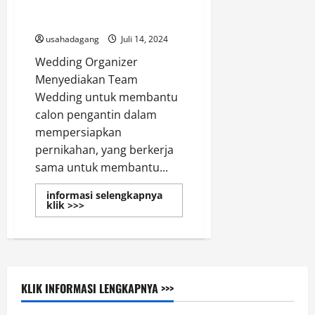
Wedding Organizer Terbaik di
Jabodetabek
usahadagang
Juli 14, 2024
Wedding Organizer
Menyediakan Team
Wedding untuk membantu
calon pengantin dalam
mempersiapkan
pernikahan, yang berkerja
sama untuk membantu...
informasi selengkapnya
Read
klik >>>
more
about
Wedding
Organizer
Terbaik
di
Jabodetabek
KLIK INFORMASI LENGKAPNYA >>>