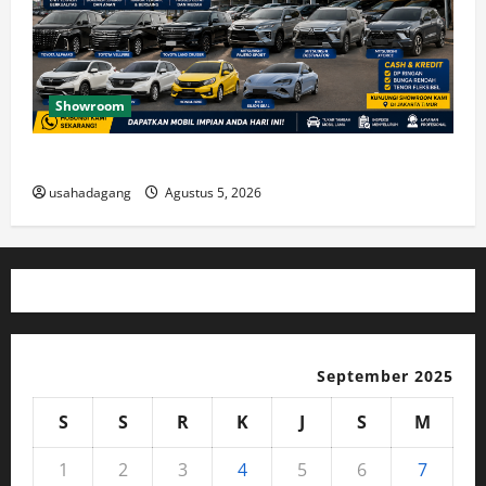
Showroom
Temukan Dealer Mobil Bekas di Jakarta Timur
usahadagang
Agustus 5, 2026
September 2025
S
S
R
K
J
S
M
1
2
3
4
5
6
7