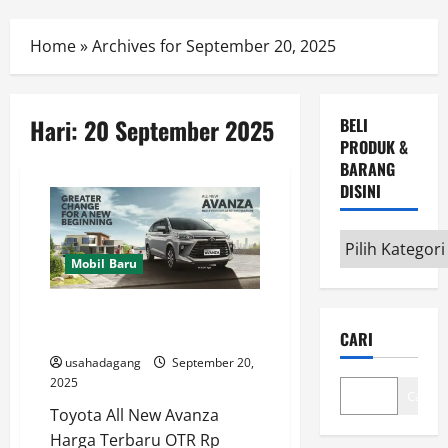
Menu
Home
»
Archives for September 20, 2025
Hari:
20 September 2025
BELI
PRODUK &
BARANG
DISINI
Beli
Mobil Baru
Produk
&
Promo All New Toyota Avanza
Barang
Auto2000 Toyota Jakarta
CARI
disini
usahadagang
September 20,
2025
Cari
Toyota All New Avanza
Harga Terbaru OTR Rp