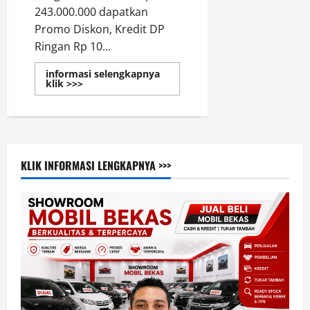
243.000.000 dapatkan
Promo Diskon, Kredit DP
Ringan Rp 10...
informasi selengkapnya
Read
klik >>>
more
about
Promo
All
New
Toyota
Avanza
Auto2000
KLIK INFORMASI LENGKAPNYA >>>
Toyota
Jakarta