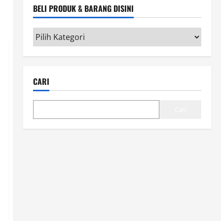
BELI PRODUK & BARANG DISINI
Beli
Produk
&
Barang
CARI
disini
Cari