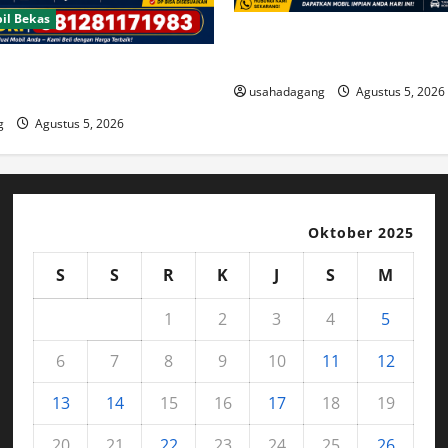
il Bekas
Temukan Dealer Mobil Bekas 
Timur
Bekas Bagus Cari di Jakarta
usahadagang
Agustus 5, 2026
g
Agustus 5, 2026
Oktober 2025
S
S
R
K
J
S
M
1
2
3
4
5
6
7
8
9
10
11
12
13
14
15
16
17
18
19
20
21
22
23
24
25
26