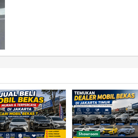
about
New
Fortuner
2026
Jakarta
Promo
Harga
Kredit
Terbaik
Showroom