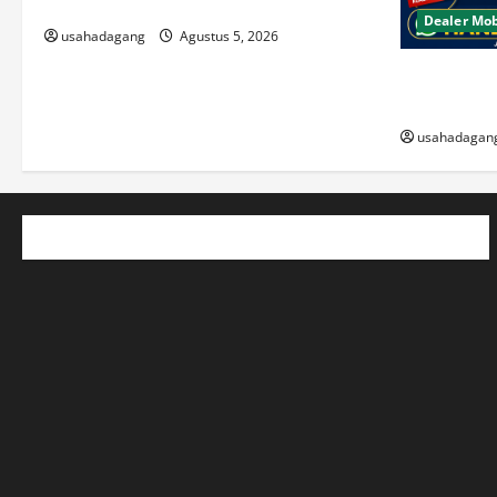
Di Jual Mobil
Dealer Mob
usahadagang
Agustus 5, 2026
Beli Mobil 
Berkualitas
usahadagan