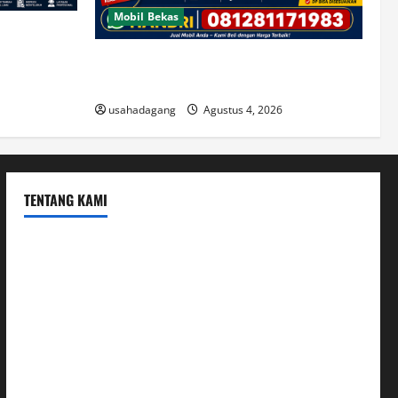
Mobil Bekas
di Jakarta
Jual Beli Mobil Bekas Murah dan Cari
Mobil Bekas di Jakarta
usahadagang
Agustus 4, 2026
TENTANG KAMI
Hubungi Kami
Kerja Sama
Mobil
Rekening
Tentang Kami