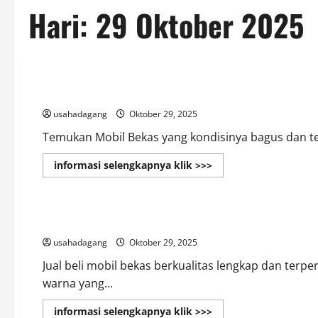
Hari:
29 Oktober 2025
Showroom
Showroom Mobil Bekas Daan Mogot Jakarta Barat
usahadagang
Oktober 29, 2025
Temukan Mobil Bekas yang kondisinya bagus dan ter
Read
informasi selengkapnya klik >>>
more
about
Showroom
Showroom
Mobil
Bekas
Showroom Jual Beli Mobil Bekas Jakarta Barat
Daan
Mogot
usahadagang
Oktober 29, 2025
Jakarta
Barat
Jual beli mobil bekas berkualitas lengkap dan terp
warna yang...
Read
informasi selengkapnya klik >>>