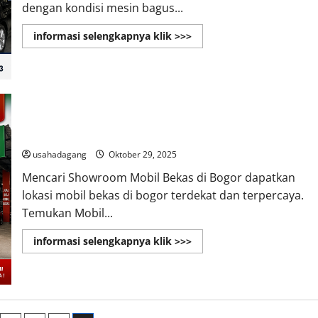
dengan kondisi mesin bagus...
Read
informasi selengkapnya klik >>>
more
about
Temukan
Dealer
Mobil
Bekas
di
Tangerang
Temukan Showroom Mobil Bekas di Bogor
usahadagang
Oktober 29, 2025
Mencari Showroom Mobil Bekas di Bogor dapatkan
lokasi mobil bekas di bogor terdekat dan terpercaya.
Temukan Mobil...
Read
informasi selengkapnya klik >>>
more
about
Temukan
Showroom
Mobil
Bekas
di