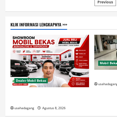
Pagina
Previous
pos
KLIK INFORMASI LENGKAPNYA >>>
Mobil Bek
Di Jual Mob
Dealer Mobil Bekas
usahadagan
Dealer Mobil Bekas Terbaik di Jakarta
Rekomendasi Usaha Dagang
usahadagang
Agustus 8, 2026