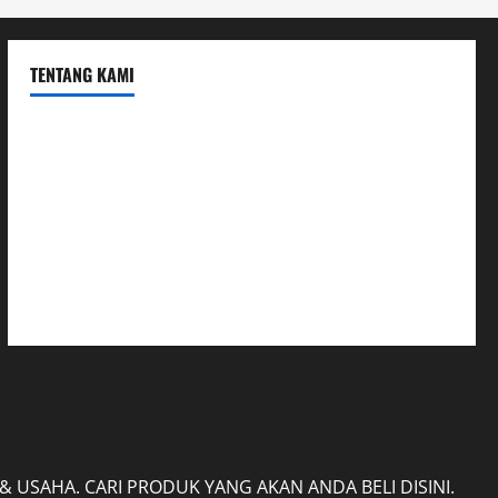
TENTANG KAMI
Hubungi Kami
Kerja Sama
Mobil
Rekening
Tentang Kami
USAHA. CARI PRODUK YANG AKAN ANDA BELI DISINI.