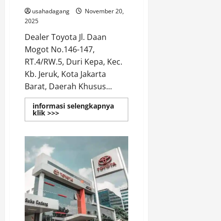
usahadagang
November 20,
2025
Dealer Toyota Jl. Daan
Mogot No.146-147,
RT.4/RW.5, Duri Kepa, Kec.
Kb. Jeruk, Kota Jakarta
Barat, Daerah Khusus...
informasi selengkapnya
Read
klik >>>
more
about
Dealer
Toyota
Daan
Mogot
Kebon
Jeruk
Jakarta
Barat