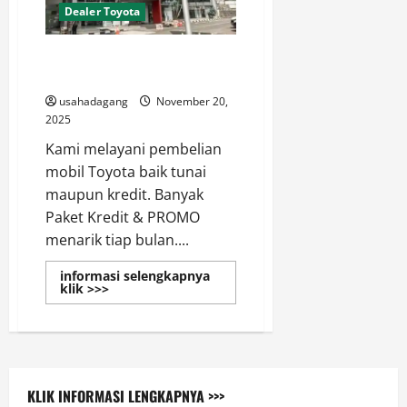
Dealer Toyota
Dealer Toyota Pramuka
Matraman Jakarta Timur
usahadagang
November 20,
2025
Kami melayani pembelian
mobil Toyota baik tunai
maupun kredit. Banyak
Paket Kredit & PROMO
menarik tiap bulan....
informasi selengkapnya
Read
klik >>>
more
about
Dealer
Toyota
Pramuka
Matraman
Jakarta
Timur
KLIK INFORMASI LENGKAPNYA >>>