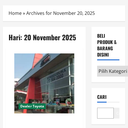
Menu
Home
»
Archives for November 20, 2025
Hari:
20 November 2025
BELI
PRODUK &
BARANG
DISINI
Beli
Produk
&
Barang
CARI
disini
Dealer Toyota
Cari
Dealer Toyota Daan Mogot
Kebon Jeruk Jakarta Barat