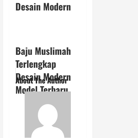
Desain Modern
Baju Muslimah
Terlengkap
Desain Modern
About The Author
Model Terbaru