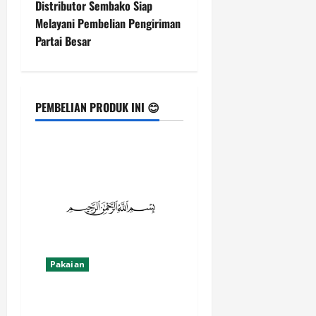
t
Distributor Sembako Siap
Melayani Pembelian Pengiriman
n
Partai Besar
a
v
PEMBELIAN PRODUK INI 😊
i
g
a
t
i
Pakaian
o
n
Baju Muslimah Terlengkap