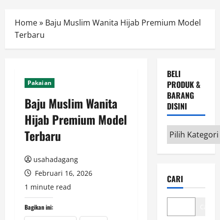
Menu
Home
»
Baju Muslim Wanita Hijab Premium Model
Terbaru
BELI
Pakaian
PRODUK &
BARANG
Baju Muslim Wanita
DISINI
Hijab Premium Model
Beli
Terbaru
Produk
&
usahadagang
Barang
Februari 16, 2026
CARI
disini
1 minute read
Cari
Bagikan ini: