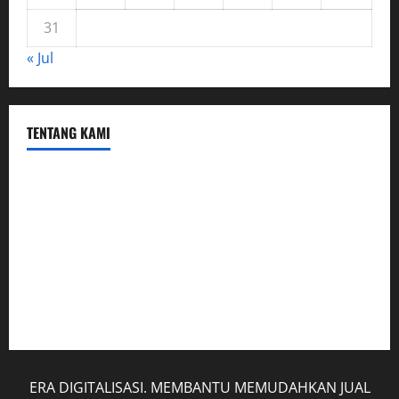
31
« Jul
TENTANG KAMI
Hubungi Kami
Kerja Sama
Mobil
Rekening
Tentang Kami
ERA DIGITALISASI. MEMBANTU MEMUDAHKAN JUAL