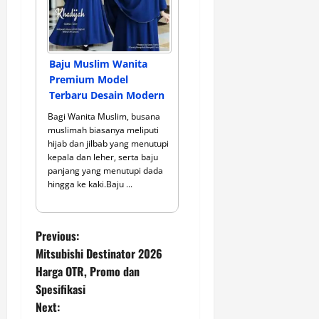
Baju Muslim Wanita
Premium Model
Terbaru Desain Modern
Bagi Wanita Muslim, busana
muslimah biasanya meliputi
hijab dan jilbab yang menutupi
kepala dan leher, serta baju
panjang yang menutupi dada
hingga ke kaki.Baju ...
P
Previous:
Mitsubishi Destinator 2026
o
Harga OTR, Promo dan
Spesifikasi
s
Next: