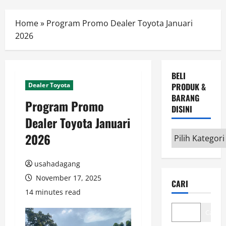
Menu
Home
»
Program Promo Dealer Toyota Januari
2026
BELI
Dealer Toyota
PRODUK &
BARANG
Program Promo
DISINI
Dealer Toyota Januari
Beli
2026
Produk
&
usahadagang
Barang
November 17, 2025
CARI
disini
14 minutes read
Cari