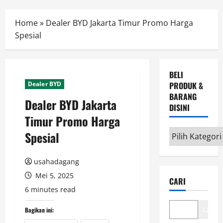
Menu
Home
»
Dealer BYD Jakarta Timur Promo Harga
Spesial
BELI
Dealer BYD
PRODUK &
BARANG
Dealer BYD Jakarta
DISINI
Timur Promo Harga
Beli
Spesial
Produk
&
usahadagang
Barang
Mei 5, 2025
CARI
disini
6 minutes read
Cari
Bagikan ini: