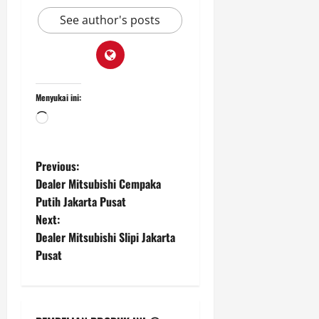
See author's posts
Menyukai ini:
Memuat...
P
Previous:
Dealer Mitsubishi Cempaka
o
Putih Jakarta Pusat
Next:
s
Dealer Mitsubishi Slipi Jakarta
t
Pusat
n