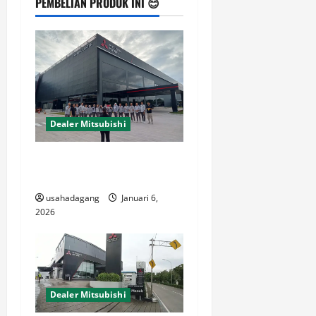
a
PEMBELIAN PRODUK INI 😊
v
i
g
a
Dealer Mitsubishi
t
Dealer Mitsubishi Jakarta
i
Promo Mitsubishi Jakarta
usahadagang
Januari 6,
o
2026
n
Dealer Mitsubishi