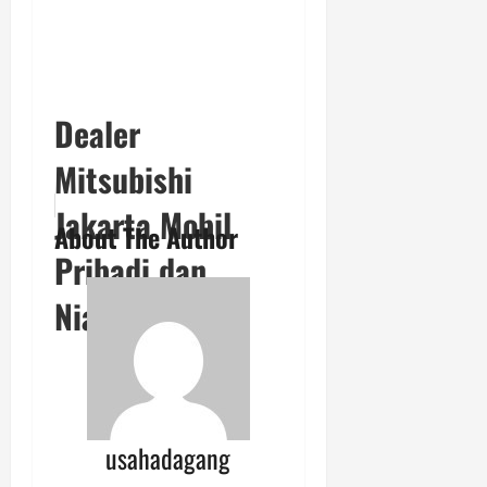
Dealer
Mitsubishi
Jakarta Mobil
About The Author
Pribadi dan
Niaga
usahadagang