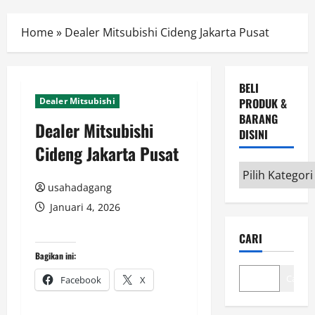
Menu
Home
»
Dealer Mitsubishi Cideng Jakarta Pusat
BELI
Dealer Mitsubishi
PRODUK &
BARANG
Dealer Mitsubishi
DISINI
Cideng Jakarta Pusat
Beli
Produk
usahadagang
&
Januari 4, 2026
Barang
CARI
disini
Bagikan ini:
Cari
Facebook
X