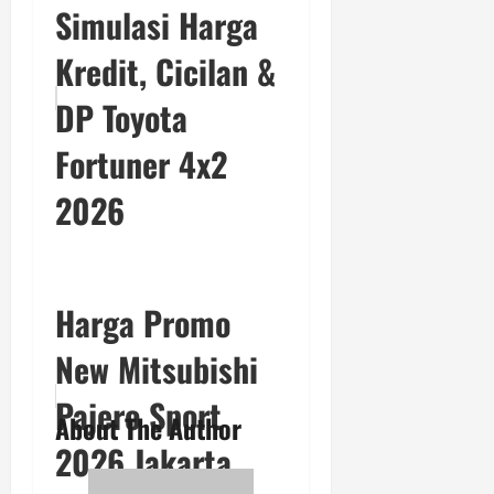
Simulasi Harga
Kredit, Cicilan &
DP Toyota
Fortuner 4x2
2026
Harga Promo
New Mitsubishi
Pajero Sport
About The Author
2026 Jakarta