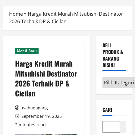
Menu
Home
»
Harga Kredit Murah Mitsubishi Destinator
2026 Terbaik DP & Cicilan
BELI
Mobil Baru
PRODUK &
BARANG
Harga Kredit Murah
DISINI
Mitsubishi Destinator
Beli
2026 Terbaik DP &
Produk
Cicilan
&
Barang
usahadagang
CARI
disini
September 19, 2025
2 minutes read
Cari