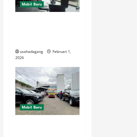
Mobil Baru
Harga OTR Mitsubishi Fuso
FE 84HDL & Fighter X FN65
Long 2026 Simulasi Kredit
& Cicilan
usahadagang
Februari 1,
2026
Mobil Baru
Kredit DP Murah Mitsubishi
Fuso Bogor