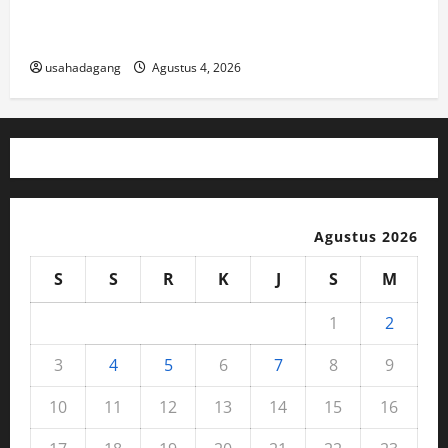
Jual Beli Mobil Bekas Murah dan Cari Mobil Bekas di
Jakarta
usahadagang
Agustus 4, 2026
Agustus 2026
S
S
R
K
J
S
M
1
2
3
4
5
6
7
8
9
10
11
12
13
14
15
16