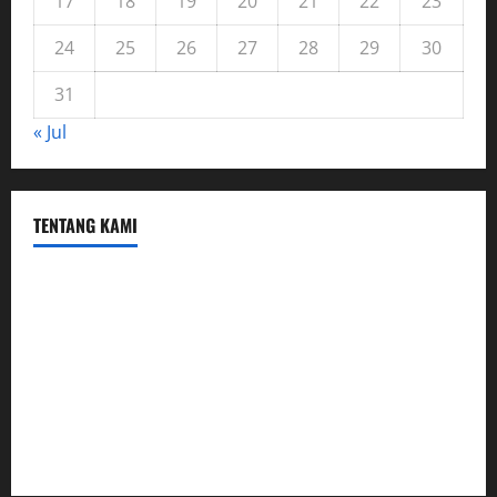
17
18
19
20
21
22
23
24
25
26
27
28
29
30
31
« Jul
TENTANG KAMI
Hubungi Kami
Kerja Sama
Mobil
Rekening
Tentang Kami