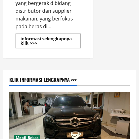
yang bergerak dibidang
distributor dan supplier
makanan, yang berfokus
pada beras di...
informasi selengkapnya
Read
klik >>>
more
about
Supplier
&
Distributor
Beras
di
Jakarta
KLIK INFORMASI LENGKAPNYA >>>
Mobil Bekas