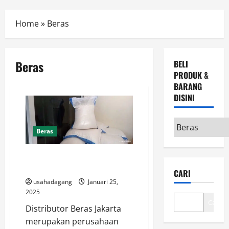
Menu
Home
»
Beras
Beras
BELI
PRODUK &
BARANG
DISINI
Beli
Beras
Produk
&
Supplier & Distributor Beras di
Barang
Jakarta
CARI
disini
usahadagang
Januari 25,
2025
Cari
Distributor Beras Jakarta
merupakan perusahaan