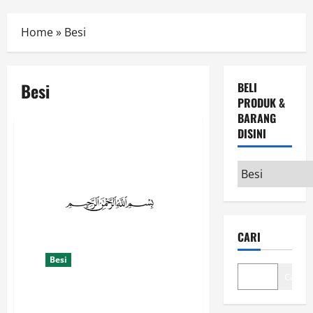
Menu
Home
»
Besi
Besi
BELI
PRODUK &
BARANG
DISINI
Beli
Produk
&
Barang
CARI
disini
Besi
Cari
Toko Besi Distributor Jakarta
Online Produk Lengkap