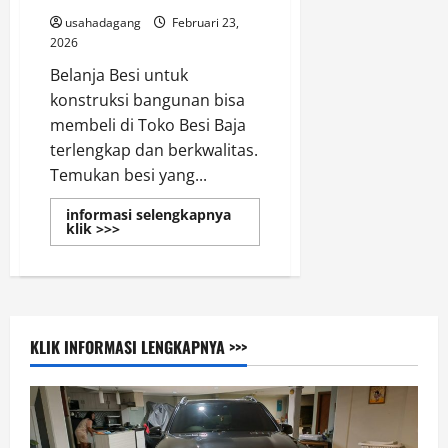
usahadagang
Februari 23,
2026
Belanja Besi untuk
konstruksi bangunan bisa
membeli di Toko Besi Baja
terlengkap dan berkwalitas.
Temukan besi yang...
informasi selengkapnya
Read
klik >>>
more
about
Toko
Besi
Distributor
Jakarta
Online
Produk
KLIK INFORMASI LENGKAPNYA >>>
Lengkap