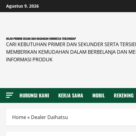
Skip
Agustus 9, 2026
to
content
IKLAN PRODUK USAHA DAN DAGANGAN INDONESIA TERLENGKAP
CARI KEBUTUHAN PRIMER DAN SEKUNDER SERTA TERSIER 
MEMBERIKAN KEMUDAHAN DALAM BERBELANJA DAN ME
INFORMASI PRODUK
HUBUNGI KAMI
KERJA SAMA
MOBIL
REKENING
Home
»
Dealer Daihatsu