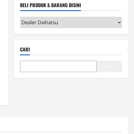
BELI PRODUK & BARANG DISINI
Beli
Produk
&
Barang
CARI
disini
Cari