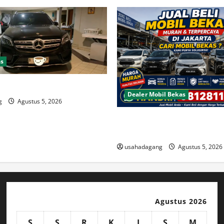
as
il
Dealer Mobil Bekas
g
Agustus 5, 2026
Beli Mobil Bekas Bagus Cari 
Berkualitas
usahadagang
Agustus 5, 2026
Agustus 2026
S
S
R
K
J
S
M