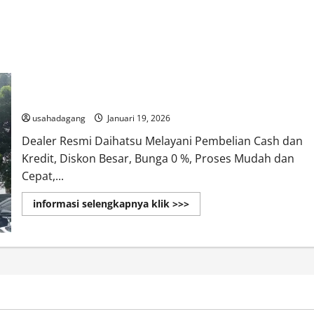
Dealer Resmi Daihatsu di Jakarta
usahadagang
Januari 19, 2026
Dealer Resmi Daihatsu Melayani Pembelian Cash dan
Kredit, Diskon Besar, Bunga 0 %, Proses Mudah dan
Cepat,...
Read
informasi selengkapnya klik >>>
more
about
Dealer
Resmi
Daihatsu
di
Jakarta