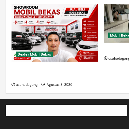
Mobil Bek
Di Jual Mob
Dealer Mobil Bekas
usahadagan
Dealer Mobil Bekas Terbaik di Jakarta
Rekomendasi Usaha Dagang
usahadagang
Agustus 8, 2026