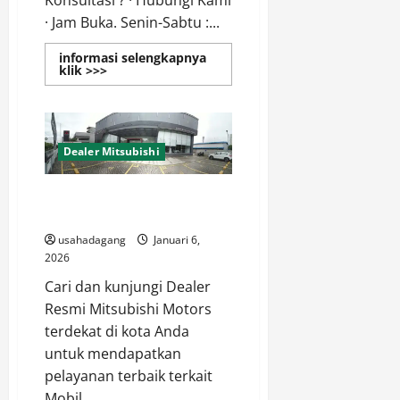
Konsultasi ? · Hubungi Kami
· Jam Buka. Senin-Sabtu :...
informasi selengkapnya
Read
klik >>>
more
about
Mitsubishi
Jakarta
Dealer Mitsubishi
Dealer Mobil Mitsubishi di
Jakarta
usahadagang
Januari 6,
2026
Cari dan kunjungi Dealer
Resmi Mitsubishi Motors
terdekat di kota Anda
untuk mendapatkan
pelayanan terbaik terkait
Mobil...