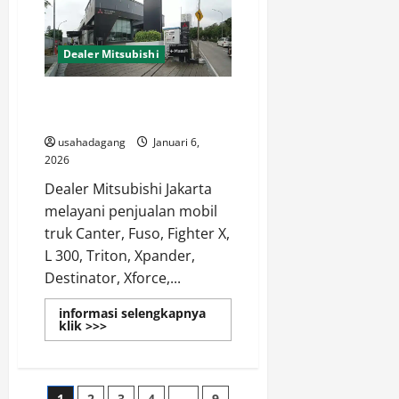
Mitsubishi
Lenteng
Agung
Jakarta
Selatan
Dealer Mitsubishi
Dealer Mitsubishi Jakarta Truck
and Passanger Car
usahadagang
Januari 6,
2026
Dealer Mitsubishi Jakarta
melayani penjualan mobil
truk Canter, Fuso, Fighter X,
L 300, Triton, Xpander,
Destinator, Xforce,...
informasi selengkapnya
Read
klik >>>
more
about
Dealer
Mitsubishi
Jakarta
1
2
3
4
…
9