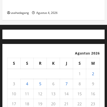
Jual Beli Mobil Bekas Murah dan Cari Mobil Bekas di
Jakarta
usahadagang
Agustus 4, 2026
Agustus 2026
S
S
R
K
J
S
M
1
2
3
4
5
6
7
8
9
10
11
12
13
14
15
16
17
18
19
20
21
22
23