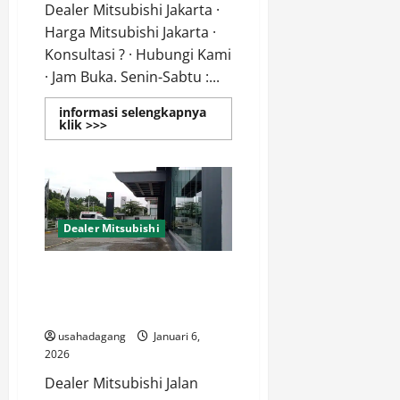
Dealer Mitsubishi Jakarta ·
Harga Mitsubishi Jakarta ·
Konsultasi ? · Hubungi Kami
· Jam Buka. Senin-Sabtu :...
informasi selengkapnya
Read
klik >>>
more
about
Dealer
Mitsubishi
Jakarta
Selatan
Promo
Special
Dealer Mitsubishi
dan
Diskon
2026
Dealer Resmi Mitsubishi
Lenteng Agung Jagakarsa
Jakarta Selatan
usahadagang
Januari 6,
2026
Dealer Mitsubishi Jalan