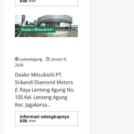
Read
klik >>>
more
about
Dealer
Resmi
Mitsubishi
Jakarta
Selatan
Dealer Mitsubishi
Dealer Resmi Mitsubishi Jakarta
PT. Srikandi Diamond Motors
usahadagang
Januari 6,
2026
Dealer Mitsubishi PT.
Srikandi Diamond Motors
Jl. Raya Lenteng Agung No.
105 Kel. Lenteng Agung
Kec. Jagakarsa...
informasi selengkapnya
Read
klik >>>
more
about
Dealer