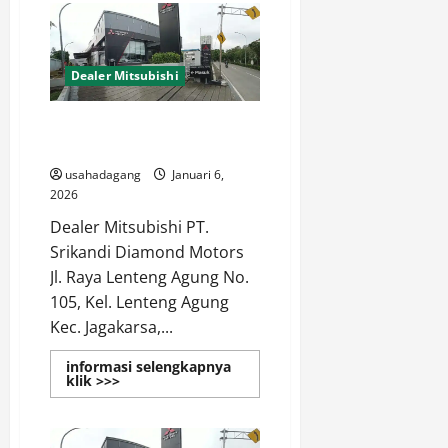
Resmi
Mitsubishi
Jakarta
PT.
Srikandi
Dealer Mitsubishi
Diamond
Motors
Dealer Resmi Mitsubishi
Lenteng Agung Jakarta Selatan
usahadagang
Januari 6,
2026
Dealer Mitsubishi PT.
Srikandi Diamond Motors
Jl. Raya Lenteng Agung No.
105, Kel. Lenteng Agung
Kec. Jagakarsa,...
informasi selengkapnya
Read
klik >>>
more
about
Dealer
Resmi