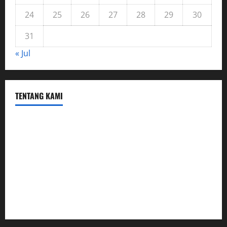
24
25
26
27
28
29
30
31
« Jul
TENTANG KAMI
Hubungi Kami
Kerja Sama
Mobil
Rekening
Tentang Kami