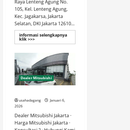
Raya Lenteng Agung No.
105, Kel. Lenteng Agung,
Kec. Jagakarsa, Jakarta
Selatan, DKI Jakarta 12610...
informasi selengkapnya
Read
klik >>>
more
about
Dealer
Resmi
Mitsubishi
Lenteng
Agung
Jagakarsa
Jakarta
Dealer Mitsubishi
Selatan
Mitsubishi Jakarta
usahadagang
Januari 6,
2026
Dealer Mitsubishi Jakarta ·
Harga Mitsubishi Jakarta ·