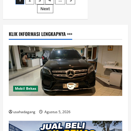
Paginasi
Truck
and
Passanger
Next
pos
Car
KLIK INFORMASI LENGKAPNYA >>>
Mobil Bekas
Di Jual Mobil
usahadagang
Agustus 5, 2026