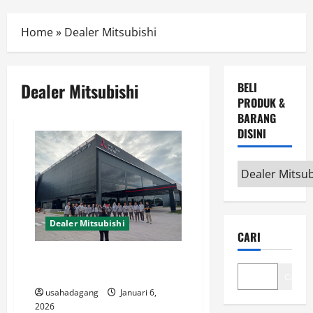
Menu
Home
»
Dealer Mitsubishi
Dealer Mitsubishi
BELI
PRODUK &
BARANG
DISINI
Beli
Produk
&
Barang
Dealer Mitsubishi
CARI
disini
Dealer Mitsubishi Jakarta
Promo Mitsubishi Jakarta
Cari
usahadagang
Januari 6,
2026