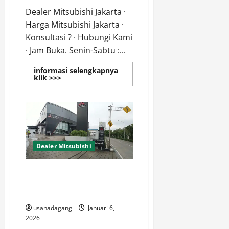
Dealer Mitsubishi Jakarta ·
Harga Mitsubishi Jakarta ·
Konsultasi ? · Hubungi Kami
· Jam Buka. Senin-Sabtu :...
informasi selengkapnya
Read
klik >>>
more
about
Dealer
Mitsubishi
Jakarta
Promo
Mitsubishi
Jakarta
Dealer Mitsubishi
Dealer Mitsubishi Jakarta
Selatan Promo Special dan
Diskon 2026
usahadagang
Januari 6,
2026