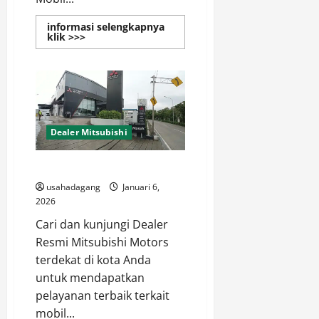
informasi selengkapnya
Read
klik >>>
more
about
Dealer
Mobil
Mitsubishi
di
Jakarta
Dealer Mitsubishi
Dealer Resmi Mitsubishi Jakarta
usahadagang
Januari 6,
2026
Cari dan kunjungi Dealer
Resmi Mitsubishi Motors
terdekat di kota Anda
untuk mendapatkan
pelayanan terbaik terkait
mobil...