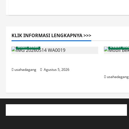
KLIK INFORMASI LENGKAPNYA >>>
Mobil Bekas
Dealer Mob
Di Jual Mobil
Beli Mobi
Jakarta B
usahadagang
Agustus 5, 2026
usahadagang