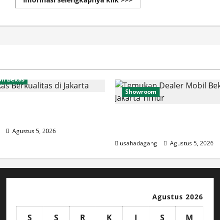
more
about
Cari
Dealer
Mitsubishi
Motors
Jakarta
&
Indonesia
il Bekas
Showroom
l Bekas Bagus Cari di
erkualitas
Temukan Dealer Mobil B
Jakarta Timur
Agustus 5, 2026
usahadagang
Agustus 5, 2026
Agustus 2026
S
S
R
K
J
S
M