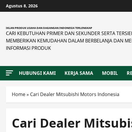
Skip
Agustus 8, 2026
to
content
IKLAN PRODUK USAHA DAN DAGANGAN INDONESIA TERLENGKAP
CARI KEBUTUHAN PRIMER DAN SEKUNDER SERTA TERSIER 
MEMBERIKAN KEMUDAHAN DALAM BERBELANJA DAN ME
INFORMASI PRODUK
HUBUNGI KAMI
KERJA SAMA
MOBIL
R
Home
»
Cari Dealer Mitsubishi Motors Indonesia
Cari Dealer Mitsub