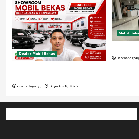
Mobil Bek
Di Jual Mob
Dealer Mobil Bekas
usahadagan
Dealer Mobil Bekas Terbaik di Jakarta
Rekomendasi Usaha Dagang
usahadagang
Agustus 8, 2026