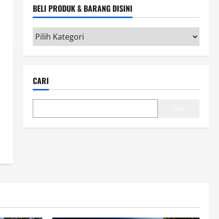
BELI PRODUK & BARANG DISINI
Beli
Produk
&
Barang
CARI
disini
Cari