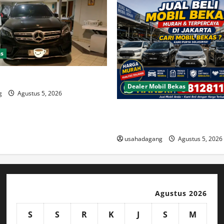
as
il
Dealer Mobil Bekas
g
Agustus 5, 2026
Beli Mobil Bekas Bagus Cari 
Berkualitas
usahadagang
Agustus 5, 2026
Agustus 2026
S
S
R
K
J
S
M