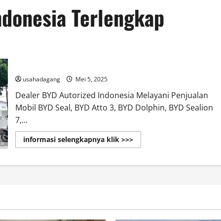
ndonesia Terlengkap
Dealer BYD Autorized Dealer Indonesia
usahadagang
Mei 5, 2025
Dealer BYD Autorized Indonesia Melayani Penjualan
Mobil BYD Seal, BYD Atto 3, BYD Dolphin, BYD Sealion
7,...
Read
informasi selengkapnya klik >>>
more
about
Dealer
BYD
Autorized
Dealer
Indonesia