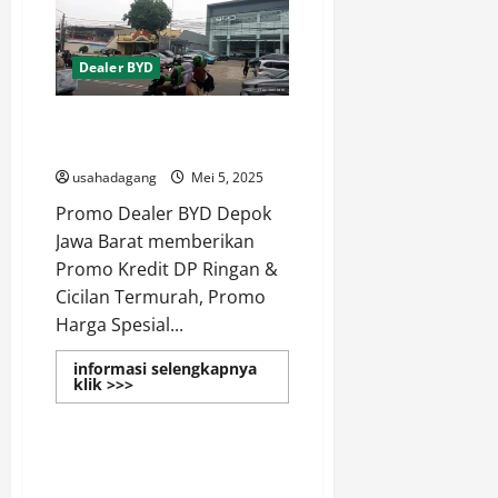
Bekasi
Promo
DP
Murah
Dealer BYD
Proses
Cepat
Dealer BYD Depok Promo Kredit
Termurah & Harga Spesial
usahadagang
Mei 5, 2025
Promo Dealer BYD Depok
Jawa Barat memberikan
Promo Kredit DP Ringan &
Cicilan Termurah, Promo
Harga Spesial...
informasi selengkapnya
Read
klik >>>
more
Dealer BYD
about
Dealer
BYD
Depok
BYD Bogor Official Dealer
Promo
Promo BYD Bogor
Kredit