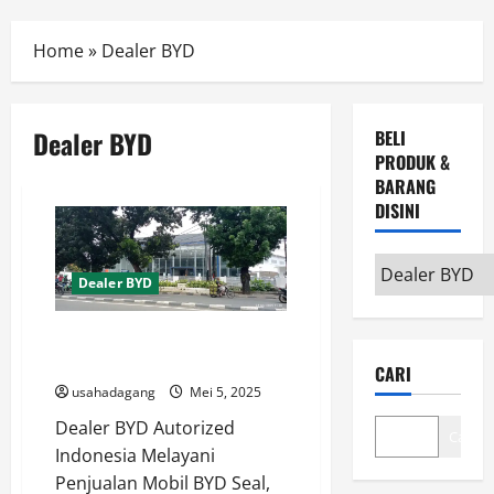
Menu
Home
»
Dealer BYD
Dealer BYD
BELI
PRODUK &
BARANG
DISINI
Beli
Dealer BYD
Produk
&
Dealer BYD Autorized Dealer
Barang
Indonesia
CARI
disini
usahadagang
Mei 5, 2025
Dealer BYD Autorized
Cari
Indonesia Melayani
Penjualan Mobil BYD Seal,