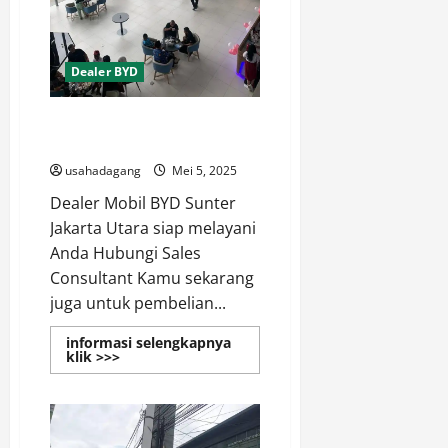
Dealer BYD
Dealer BYD Resmi Terdekat di
Sunter Jakarta Utara
usahadagang
Mei 5, 2025
Dealer Mobil BYD Sunter
Jakarta Utara siap melayani
Anda Hubungi Sales
Consultant Kamu sekarang
juga untuk pembelian...
informasi selengkapnya
Read
klik >>>
more
about
Dealer
BYD
Resmi
Terdekat