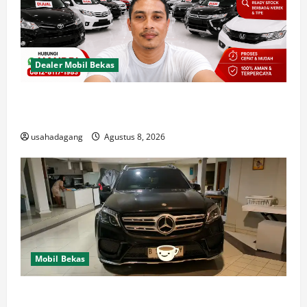
Dealer Mobil Bekas
Dealer Mobil Bekas Terbaik di Jakarta Rekomendasi
Usaha Dagang
usahadagang
Agustus 8, 2026
Mobil Bekas
Di Jual Mobil