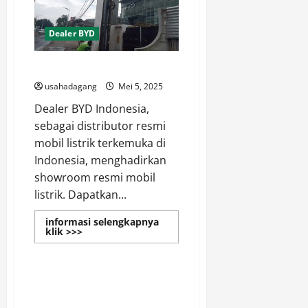
di
Sunter
Jakarta
Utara
Dealer BYD
Dealer BYD Official Website
usahadagang
Mei 5, 2025
Dealer BYD Indonesia,
sebagai distributor resmi
mobil listrik terkemuka di
Indonesia, menghadirkan
showroom resmi mobil
listrik. Dapatkan...
informasi selengkapnya
Read
klik >>>
more
Dealer BYD
about
Dealer
BYD
Official
Dealer BYD Jakarta Timur
Website
Promo Harga Spesial