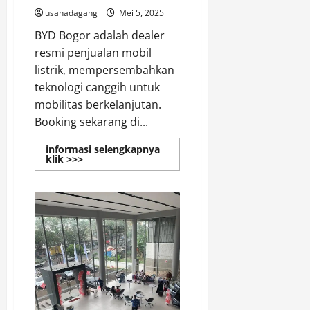
Termurah
usahadagang
Mei 5, 2025
&
Harga
BYD Bogor adalah dealer
Spesial
resmi penjualan mobil
listrik, mempersembahkan
teknologi canggih untuk
mobilitas berkelanjutan.
Booking sekarang di...
informasi selengkapnya
Read
klik >>>
more
about
BYD
Bogor
Official
Dealer
Promo
BYD
Bogor