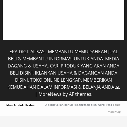
Mobil
Rekening
Tentang Kami
ERA DIGITALISASI. MEMBANTU MEMUDAHKAN JUAL
BELI & MEMBANTU INFORMASI UNTUK ANDA. MEDIA
DAGANG & USAHA. CARI PRODUK YANG AKAN ANDA
BELI DISINI. IKLANKAN USAHA & DAGANGAN ANDA
DISINI. TOKO ONLINE LENGKAP. MEMBERIKAN
KEMUDAHAN DALAM INFORMASI & BELANJA ANDA 🙏
|
MoreNews
by AF themes.
I
klan Produk Usaha dan Dagangan Indonesia Terlengkap
Diberdayakan penuh kebanggaan oleh WordPress
Tema:
MoreMag.