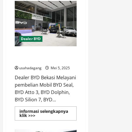
Tangerang
Official
Website
Dealer BYD
Dealer BYD Bekasi Promo DP
Murah Proses Cepat
usahadagang
Mei 5, 2025
Dealer BYD Bekasi Melayani
pembelian Mobil BYD Seal,
BYD Atto 3, BYD Dolphin,
BYD Silion 7, BYD...
informasi selengkapnya
Read
klik >>>
more
about
Dealer
BYD