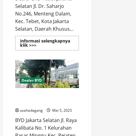
Selatan Jl. Dr. Saharjo
No.246, Menteng Dalam,
Kec. Tebet, Kota Jakarta
Selatan, Daerah Khusus...
informasi selengkapnya
Read
klik >>>
more
about
Temukan
Dealer
BYD
Terdekat
di
Tebet
Dealer BYD
Jakarta
Selatan
Dealer BYD Terdekat di Pasar
Minggu Jakarta Selatan
usahadagang
Mei 5, 2025
BYD Jakarta Selatan Jl. Raya
Kalibata No. 1 Kelurahan
Pasar Minggu Kec. Pejaten