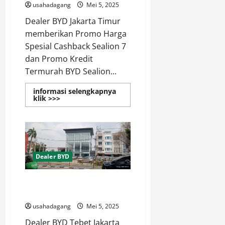
usahadagang
Mei 5, 2025
Dealer BYD Jakarta Timur
memberikan Promo Harga
Spesial Cashback Sealion 7
dan Promo Kredit
Termurah BYD Sealion...
informasi selengkapnya
Read
klik >>>
more
about
Dealer
BYD
Jakarta
Timur
Promo
Harga
Dealer BYD
Spesial
Temukan Dealer BYD Terdekat
di Tebet Jakarta Selatan
usahadagang
Mei 5, 2025
Dealer BYD Tebet Jakarta