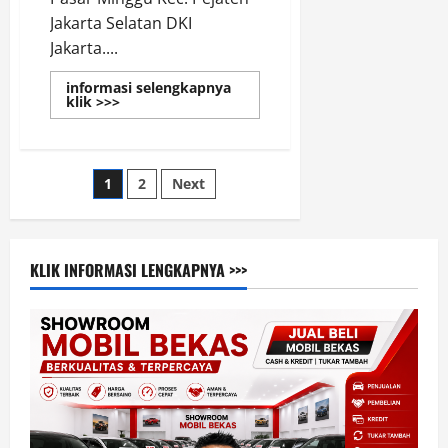
Jakarta Selatan DKI
Jakarta....
informasi selengkapnya
Read
klik >>>
more
about
Dealer
BYD
Terdekat
Paginasi
1
2
Next
di
Pasar
Minggu
pos
Jakarta
Selatan
KLIK INFORMASI LENGKAPNYA >>>