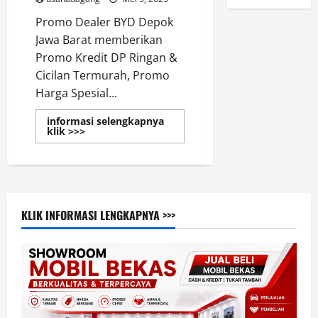
Promo Dealer BYD Depok
Jawa Barat memberikan
Promo Kredit DP Ringan &
Cicilan Termurah, Promo
Harga Spesial...
informasi selengkapnya
Read
klik >>>
more
about
Dealer
BYD
Depok
Promo
Kredit
Termurah
KLIK INFORMASI LENGKAPNYA >>>
&
Harga
Spesial