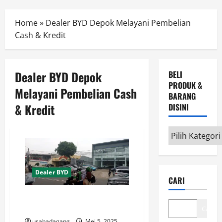
Menu
Home
»
Dealer BYD Depok Melayani Pembelian
Cash & Kredit
Dealer BYD Depok
BELI
PRODUK &
Melayani Pembelian Cash
BARANG
& Kredit
DISINI
Beli
Produk
&
Barang
Dealer BYD
CARI
disini
Dealer BYD Depok Promo Kredit
Termurah & Harga Spesial
Cari
usahadagang
Mei 5, 2025