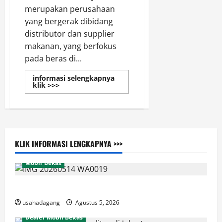
merupakan perusahaan
yang bergerak dibidang
distributor dan supplier
makanan, yang berfokus
pada beras di...
informasi selengkapnya
Read
klik >>>
more
about
Supplier
&
Distributor
Beras
di
Jakarta
KLIK INFORMASI LENGKAPNYA >>>
Mobil Bekas
Di Jual Mobil
usahadagang
Agustus 5, 2026
Dealer Mobil Bekas