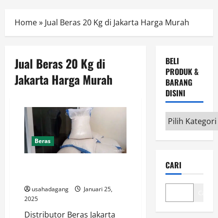
Menu
Home
»
Jual Beras 20 Kg di Jakarta Harga Murah
Jual Beras 20 Kg di
BELI
PRODUK &
Jakarta Harga Murah
BARANG
DISINI
Beli
Produk
&
Beras
Barang
CARI
Supplier & Distributor Beras di
disini
Jakarta
usahadagang
Januari 25,
Cari
2025
Distributor Beras Jakarta