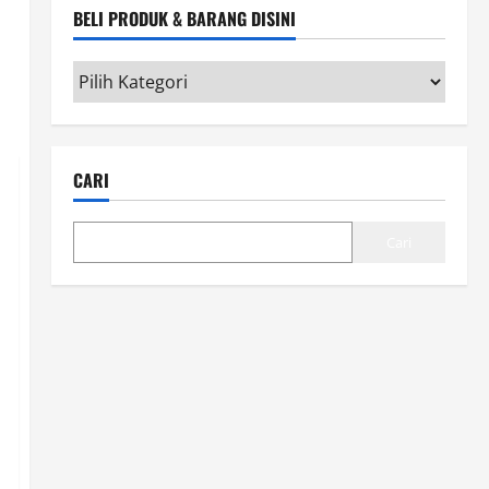
BELI PRODUK & BARANG DISINI
Beli
Produk
&
Barang
CARI
disini
Cari