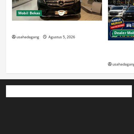
Mobil Bekas
Di Jual Mobil
Dealer Mob
usahadagang
Agustus 5, 2026
Beli Mobil 
Berkualitas
usahadagan