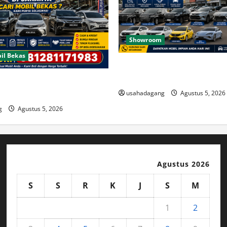
Showroom
il Bekas
Temukan Dealer Mobil Bekas 
Timur
Bekas Bagus Cari di Jakarta
usahadagang
Agustus 5, 2026
g
Agustus 5, 2026
Agustus 2026
S
S
R
K
J
S
M
1
2