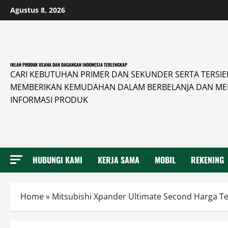
Skip
Agustus 8, 2026
to
content
IKLAN PRODUK USAHA DAN DAGANGAN INDONESIA TERLENGKAP
CARI KEBUTUHAN PRIMER DAN SEKUNDER SERTA TERSIER 
MEMBERIKAN KEMUDAHAN DALAM BERBELANJA DAN ME
INFORMASI PRODUK
HUBUNGI KAMI
KERJA SAMA
MOBIL
REKENING
Home
»
Mitsubishi Xpander Ultimate Second Harga T