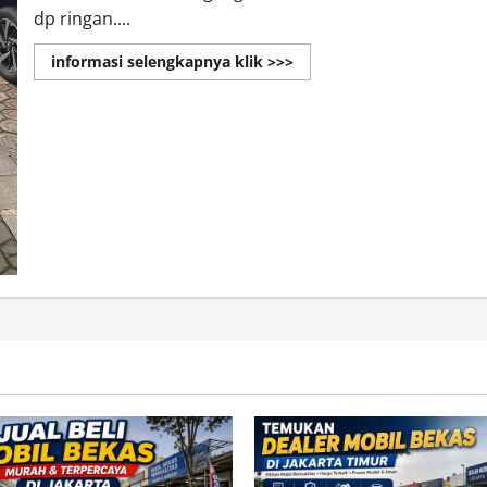
dp ringan....
Read
informasi selengkapnya klik >>>
more
about
Jual
Mitsubishi
Xpander
Bekas
di
Jakarta
Harga
Kredit
Murah