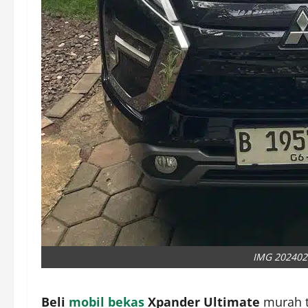
IMG 20240
Beli
mobil bekas
Xpander Ultimate
murah t