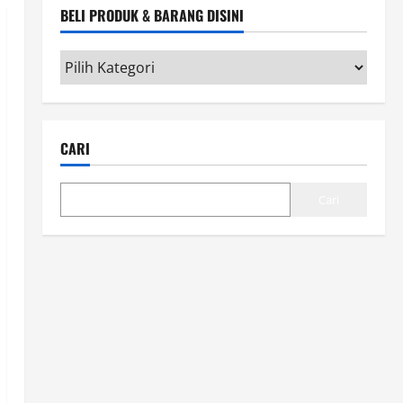
BELI PRODUK & BARANG DISINI
Beli
Produk
&
Barang
CARI
disini
Cari