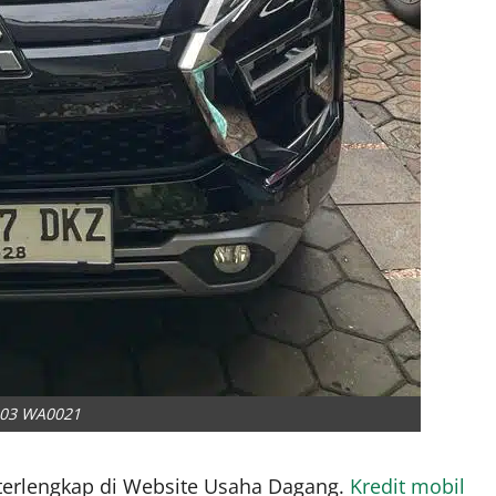
203 WA0021
erlengkap di Website Usaha Dagang.
Kredit mobil