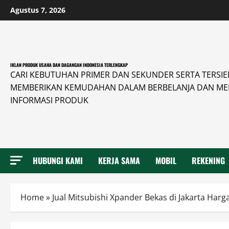
Skip
Agustus 7, 2026
to
content
IKLAN PRODUK USAHA DAN DAGANGAN INDONESIA TERLENGKAP
CARI KEBUTUHAN PRIMER DAN SEKUNDER SERTA TERSIER 
MEMBERIKAN KEMUDAHAN DALAM BERBELANJA DAN ME
INFORMASI PRODUK
HUBUNGI KAMI
KERJA SAMA
MOBIL
REKENING
Home
»
Jual Mitsubishi Xpander Bekas di Jakarta Harg