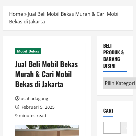
Menu
Home
»
Jual Beli Mobil Bekas Murah & Cari Mobil
Bekas di Jakarta
BELI
Mobil Bekas
PRODUK &
BARANG
Jual Beli Mobil Bekas
DISINI
Murah & Cari Mobil
Beli
Bekas di Jakarta
Produk
&
usahadagang
Barang
Februari 5, 2025
CARI
disini
9 minutes read
Cari