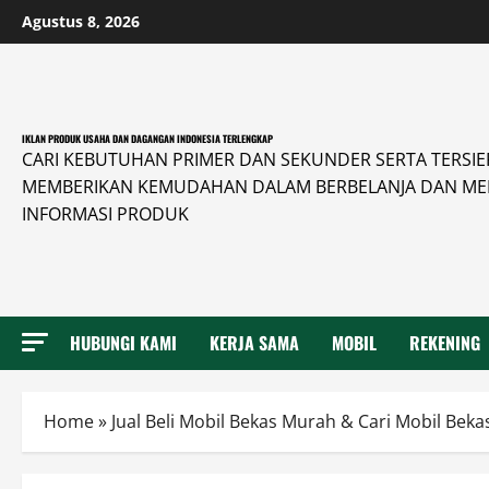
Skip
Agustus 8, 2026
to
content
IKLAN PRODUK USAHA DAN DAGANGAN INDONESIA TERLENGKAP
CARI KEBUTUHAN PRIMER DAN SEKUNDER SERTA TERSIER 
MEMBERIKAN KEMUDAHAN DALAM BERBELANJA DAN ME
INFORMASI PRODUK
HUBUNGI KAMI
KERJA SAMA
MOBIL
REKENING
Home
»
Jual Beli Mobil Bekas Murah & Cari Mobil Bekas