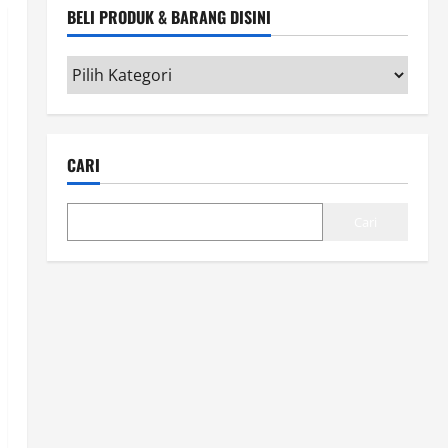
BELI PRODUK & BARANG DISINI
Beli
Produk
&
Barang
CARI
disini
Cari