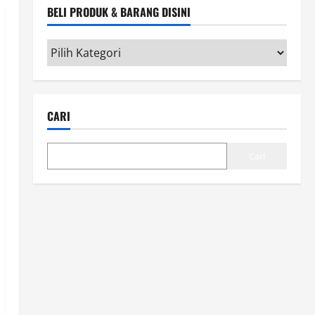
BELI PRODUK & BARANG DISINI
Beli
Produk
&
Barang
CARI
disini
Cari