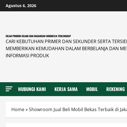
Skip
Agustus 6, 2026
to
content
IKLAN PRODUK USAHA DAN DAGANGAN INDONESIA TERLENGKAP
CARI KEBUTUHAN PRIMER DAN SEKUNDER SERTA TERSIER 
MEMBERIKAN KEMUDAHAN DALAM BERBELANJA DAN ME
INFORMASI PRODUK
HUBUNGI KAMI
KERJA SAMA
MOBIL
REKENING
Home
»
Showroom Jual Beli Mobil Bekas Terbaik di Jak