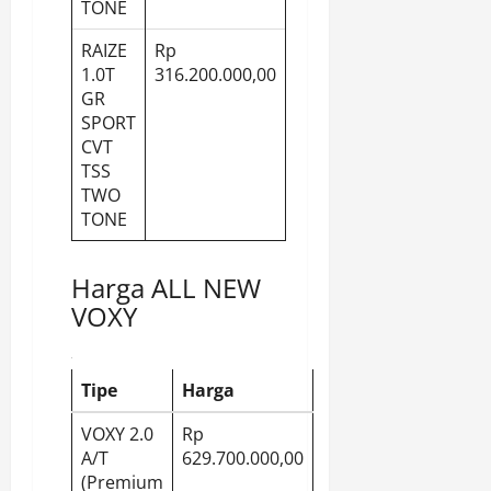
TONE
RAIZE
Rp
1.0T
316.200.000,00
GR
SPORT
CVT
TSS
TWO
TONE
Harga ALL NEW
VOXY
Tipe
Harga
VOXY 2.0
Rp
A/T
629.700.000,00
(Premium