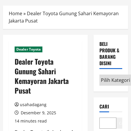
Menu
Home
»
Dealer Toyota Gunung Sahari Kemayoran
Jakarta Pusat
BELI
Dealer Toyota
PRODUK &
BARANG
Dealer Toyota
DISINI
Gunung Sahari
Beli
Kemayoran Jakarta
Produk
Pusat
&
Barang
usahadagang
CARI
disini
Desember 9, 2025
14 minutes read
Cari