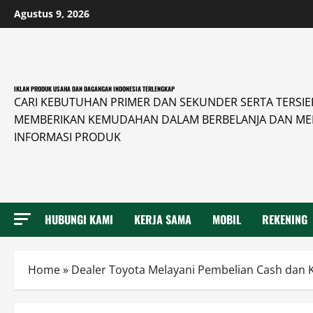
Skip
Agustus 9, 2026
to
content
IKLAN PRODUK USAHA DAN DAGANGAN INDONESIA TERLENGKAP
CARI KEBUTUHAN PRIMER DAN SEKUNDER SERTA TERSIER 
MEMBERIKAN KEMUDAHAN DALAM BERBELANJA DAN ME
INFORMASI PRODUK
HUBUNGI KAMI
KERJA SAMA
MOBIL
REKENING
Home
»
Dealer Toyota Melayani Pembelian Cash dan K