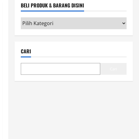
BELI PRODUK & BARANG DISINI
Beli
Produk
&
Barang
CARI
disini
Cari