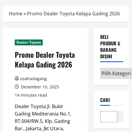
Menu
Home
»
Promo Dealer Toyota Kelapa Gading 2026
BELI
Dealer Toyota
PRODUK &
BARANG
Promo Dealer Toyota
DISINI
Kelapa Gading 2026
Beli
Produk
usahadagang
&
Desember 10, 2025
Barang
14 minutes read
CARI
disini
Dealer Toyota Jl. Bukit
Gading Mediterania No.1,
Cari
RT.004/RW.5, Klp. Gading
Bar., Jakarta, Jkt Utara,