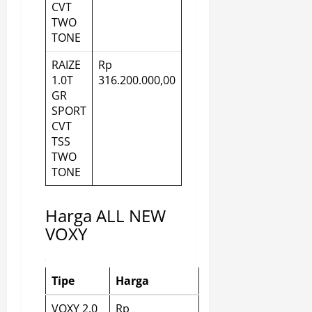
CVT
TWO
TONE
RAIZE
Rp
1.0T
316.200.000,00
GR
SPORT
CVT
TSS
TWO
TONE
Harga ALL NEW
VOXY
Tipe
Harga
VOXY 2.0
Rp